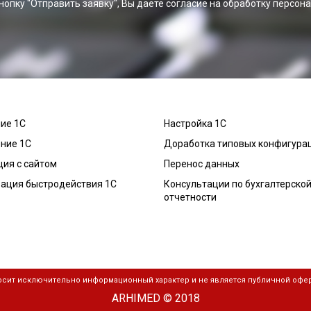
нопку "Отправить заявку", Вы даете согласие на обработку персон
ие 1С
Настройка 1С
ние 1С
Доработка типовых конфигура
ция с сайтом
Перенос данных
ация быстродействия 1С
Консультации по бухгалтерско
отчетности
носит исключительно информационный характер и не является публичной офер
ARHIMED © 2018