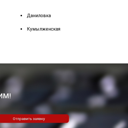
Даниловка
Кумылженская
ИМ!