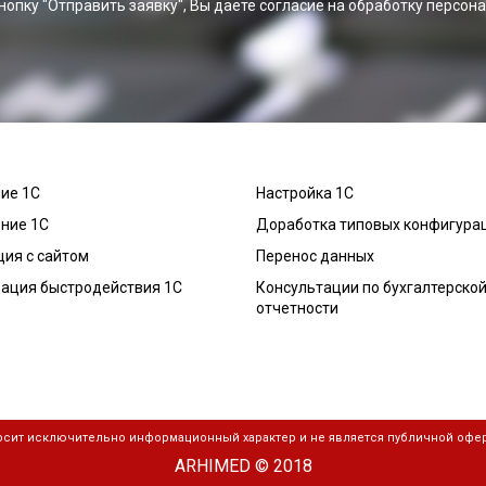
нопку "Отправить заявку", Вы даете согласие на обработку персон
ие 1С
Настройка 1С
ние 1С
Доработка типовых конфигура
ция с сайтом
Перенос данных
ация быстродействия 1С
Консультации по бухгалтерско
отчетности
носит исключительно информационный характер и не является публичной офер
ARHIMED © 2018