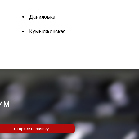
Даниловка
Кумылженская
ИМ!